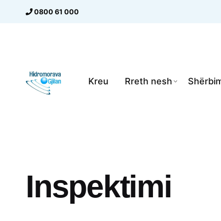
Skip
0800 61 000
to
content
Kreu
Rreth nesh
Shërbim
Inspektimi