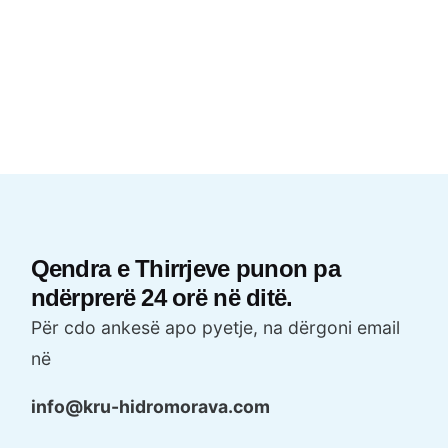
Qendra e Thirrjeve punon pa
ndërprerë 24 orë në ditë.
Për cdo ankesë apo pyetje, na dërgoni email
në
info@kru-hidromorava.com