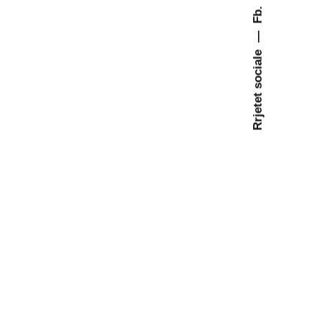
Fb.
—
Rrjetet sociale