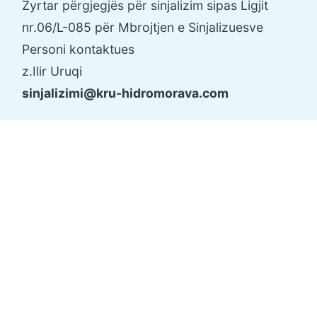
Zyrtar përgjegjës për sinjalizim sipas Ligjit
nr.06/L-085 për Mbrojtjen e Sinjalizuesve
Personi kontaktues
z.Ilir Uruqi
sinjalizimi@kru-hidromorava.com
Zyrtar për Mbrotjen e të Dhënave Personale
në KRU "Hidromorava" Sh.A
Personi kontaktues
z.Valon Maliqi
valon.maliqi@kru-hidromorava.com
Zyrtar përgjegjës për qasje në dokumente
publike në KRU Hidromorava Sh.A
Personi kontaktues
z.Valon Ismajli