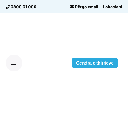
Skip
0800 61 000
Dërgo email
Lokacioni
to
content
Qendra e thirrjeve