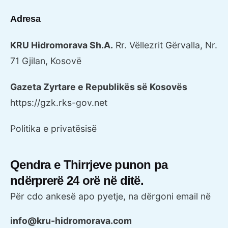
Adresa
KRU Hidromorava Sh.A.
Rr. Vëllezrit Gërvalla, Nr.
71
Gjilan, Kosovë
Gazeta Zyrtare e Republikës së Kosovës
https://gzk.rks-gov.net
Politika e privatësisë
Qendra e Thirrjeve punon pa
ndërprerë 24 orë në ditë.
Për cdo ankesë apo pyetje, na dërgoni email në
info@kru-hidromorava.com