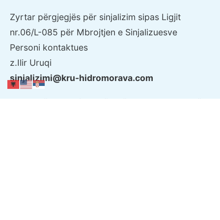
Zyrtar përgjegjës për sinjalizim sipas Ligjit
nr.06/L-085 për Mbrojtjen e Sinjalizuesve
Personi kontaktues
z.Ilir Uruqi
sinjalizimi@kru-hidromorava.com
Zyrtar për Mbrotjen e të Dhënave Personale në
KRU "Hidromorava" Sh.A
Personi kontaktues
z.Valon Maliqi
valon.maliqi@kru-hidromorava.com
Zyrtar përgjegjës për qasje në dokumente
publike në KRU Hidromorava Sh.A
Personi kontaktues