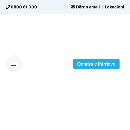
Skip
0800 61 000
Dërgo email
Lokacioni
to
content
Qendra e thirrjeve