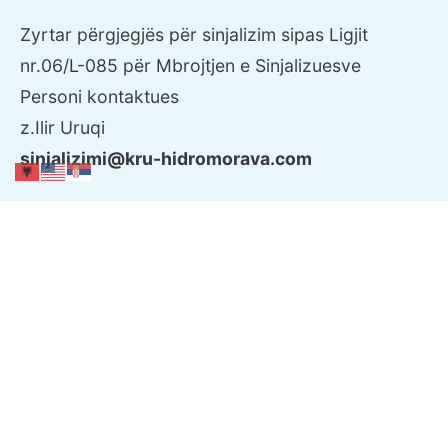
Zyrtar përgjegjës për sinjalizim sipas Ligjit
nr.06/L-085 për Mbrojtjen e Sinjalizuesve
Personi kontaktues
z.Ilir Uruqi
sinjalizimi@kru-hidromorava.com
Zyrtar për Mbrotjen e të Dhënave Personale në
KRU "Hidromorava" Sh.A
Personi kontaktues
z.Valon Maliqi
valon.maliqi@kru-hidromorava.com
Zyrtar përgjegjës për qasje në dokumente
publike në KRU Hidromorava Sh.A
Personi kontaktues