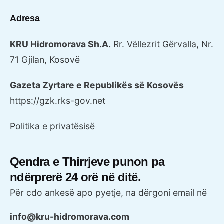
Adresa
KRU Hidromorava Sh.A.
Rr. Vëllezrit Gërvalla, Nr.
71
Gjilan, Kosovë
Gazeta Zyrtare e Republikës së Kosovës
https://gzk.rks-gov.net
Politika e privatësisë
Qendra e Thirrjeve punon pa
ndërprerë 24 orë në ditë.
Për cdo ankesë apo pyetje, na dërgoni email në
info@kru-hidromorava.com