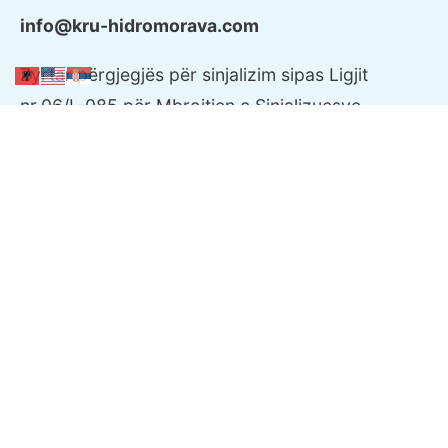
info@kru-hidromorava.com
Zyrtar përgjegjës për sinjalizim sipas Ligjit
nr.06/L-085 për Mbrojtjen e Sinjalizuesve
Personi kontaktues
z.Ilir Uruqi
sinjalizimi@kru-hidromorava.com
Zyrtar për Mbrotjen e të Dhënave Personale në
KRU "Hidromorava" Sh.A
Personi kontaktues
z.Valon Maliqi
valon.maliqi@kru-hidromorava.com
Zyrtar përgjegjës për qasje në dokumente