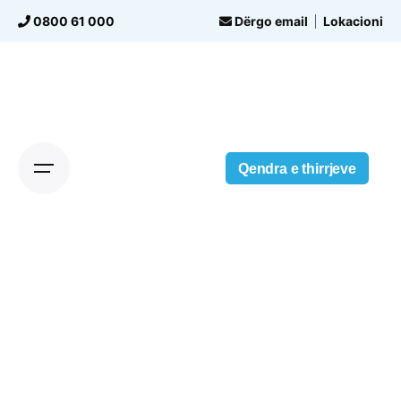
Skip
0800 61 000
Dërgo email
Lokacioni
to
content
Qendra e thirrjeve