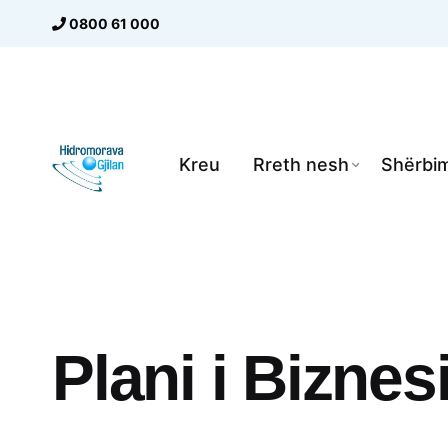
Skip
0800 61 000
to
content
Kreu
Rreth nesh
Shërbim
Plani i Biznes