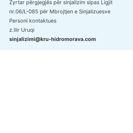
Zyrtar përgjegjës për sinjalizim sipas Ligjit
nr.06/L-085 për Mbrojtjen e Sinjalizuesve
Personi kontaktues
z.Ilir Uruqi
sinjalizimi@kru-hidromorava.com
Zyrtar për Mbrotjen e të Dhënave Personale
në KRU "Hidromorava" Sh.A
Personi kontaktues
z.Valon Maliqi
valon.maliqi@kru-hidromorava.com
Zyrtar përgjegjës për qasje në dokumente
publike në KRU Hidromorava Sh.A
Personi kontaktues
z.Valon Ismajli