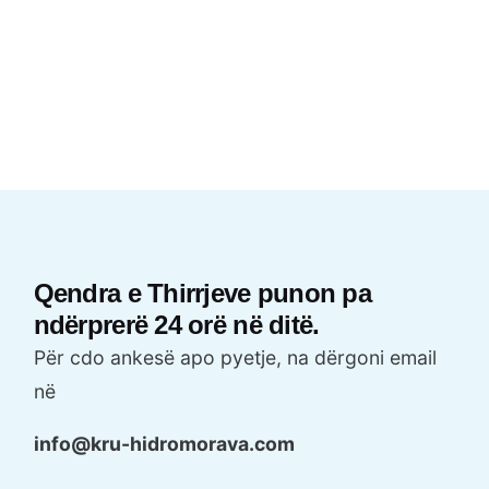
Qendra e Thirrjeve punon pa
ndërprerë 24 orë në ditë.
Për cdo ankesë apo pyetje, na dërgoni email
në
info@kru-hidromorava.com