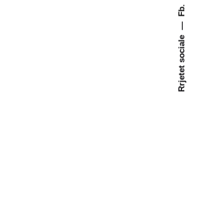
Fb.
—
Rrjetet sociale