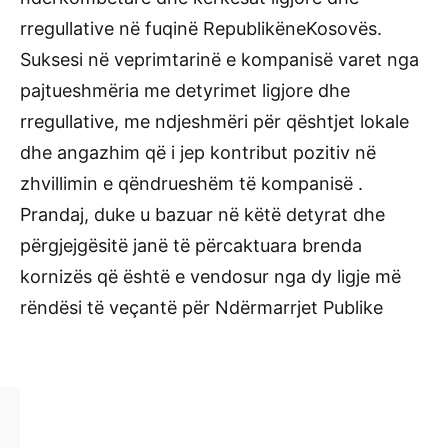
rregullative në fuqinë RepublikëneKosovës.
Suksesi në veprimtarinë e kompanisë varet nga
pajtueshmëria me detyrimet ligjore dhe
rregullative, me ndjeshmëri për qështjet lokale
dhe angazhim që i jep kontribut pozitiv në
zhvillimin e qëndrueshëm të kompanisë .
Prandaj, duke u bazuar në këtë detyrat dhe
përgjejgësitë janë të përcaktuara brenda
kornizës që është e vendosur nga dy ligje më
rëndësi të veçantë për Ndërmarrjet Publike