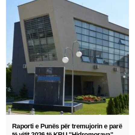
Raporti e Punës për tremujorin e parë
të vitit 2026 të KRU "Hidromorava"