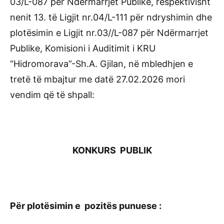
03/L-087 për Ndërmarrjet Publike, respektivisht
nenit 13. të Ligjit nr.04/L-111 për ndryshimin dhe
plotësimin e Ligjit nr.03//L-087 për Ndërmarrjet
Publike, Komisioni i Auditimit i KRU
“Hidromorava”-Sh.A. Gjilan, në mbledhjen e
tretë të mbajtur me datë 27.02.2026 mori
vendim që të shpall:
KONKURS PUBLIK
Për plotësimin e pozitës punuese :