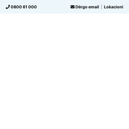
Skip
0800 61 000
Dërgo email
Lokacioni
to
content