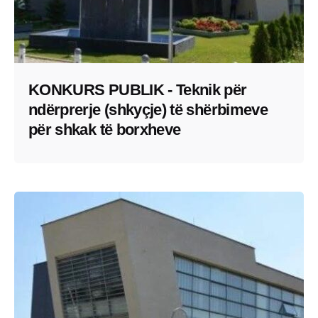
KONKURS PUBLIK - Teknik për
ndërprerje (shkyçje) të shërbimeve
për shkak të borxheve