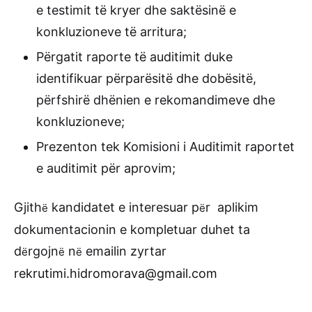
e testimit të kryer dhe saktësinë e
konkluzioneve të arritura;
Përgatit raporte të auditimit duke
identifikuar përparësitë dhe dobësitë,
përfshirë dhënien e rekomandimeve dhe
konkluzioneve;
Prezenton tek Komisioni i Auditimit raportet
e auditimit për aprovim;
Gjith
kandidatet e interesuar p
r aplikim
ë
ë
dokumentacionin e kompletuar duhet ta
d
rgojn
n
emailin zyrtar
ë
ë
ë
rekrutimi.hidromorava@gmail.com