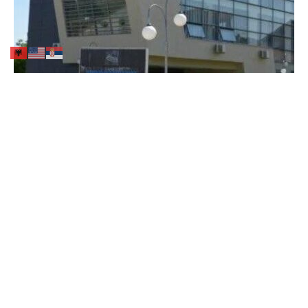
KONKURS PUBLIK - Teknik për
kontrollin dhe shkyçjen e lidhjeve të
paatorizuara dhe ujit të pafaturuar