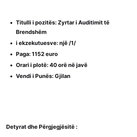
Titulli i pozitës: Zyrtar i Auditimit të
Brendshëm
i ekzekutuesve: një /1/
Paga: 1152 euro
Orari i plotë: 40 orë në javë
Vendi i Punës: Gjilan
Detyrat dhe Përgjegjësitë :