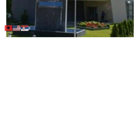
Rregulloren nr. 377 të dt. 01.04.2026
për Plotësim/Ndryshimin e
Rregullores Nr. 1658 të dt. 30.12.2025
....