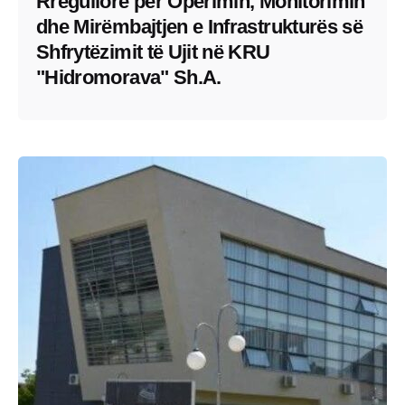
Rregullore për Operimin, Monitorimin
dhe Mirëmbajtjen e Infrastrukturës së
Shfrytëzimit të Ujit në KRU
"Hidromorava" Sh.A.