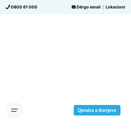
Skip
0800 61 000
Dërgo email
Lokacioni
to
content
Qendra e thirrjeve