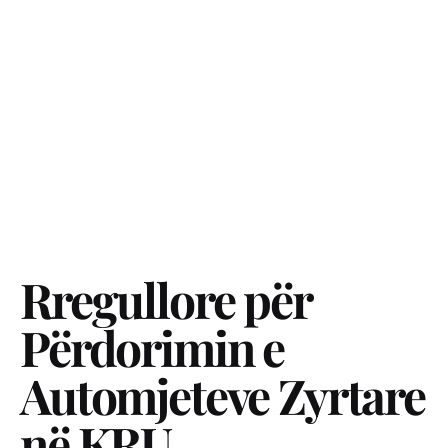
Rregullore për
Përdorimin e
Automjeteve Zyrtare
në KRU