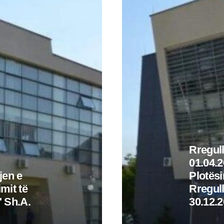
Rregull
01.04.2
jen e
Plotës
mit të
Rregull
 Sh.A.
30.12.20