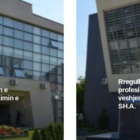
Rregull
n e
profesi
imin e
veshj
SH.A.