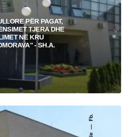
LLORE PËR PAGAT,
NSIMET TJERA DHE
LIMET NË KRU
OMORAVA" - SH.A.
Fb.
—