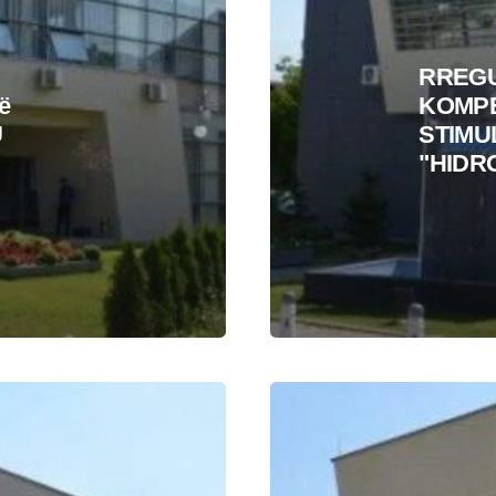
RREGU
ë
KOMPE
U
STIMU
"HIDR