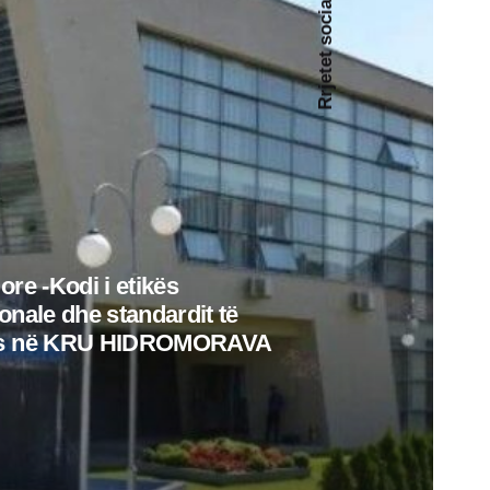
Rrjetet sociale
ore -Kodi i etikës
onale dhe standardit të
es në KRU HIDROMORAVA