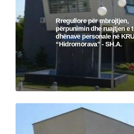
Rregullore për mbrojtjen,
përpunimin dhe ruajtjen e t
dhënave personale në KR
“Hidromorava” - SH.A.