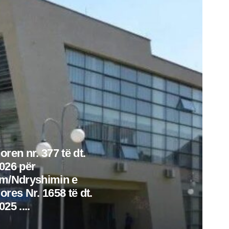
oren nr. 377 të dt.
026 për
im/Ndryshimin e
ores Nr. 1658 të dt.
25 ....