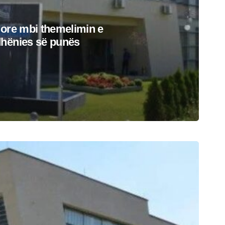
lore mbi themelimin e
hënies së punës