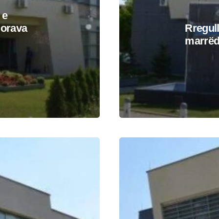
 e
morava
Rregul
marrëd