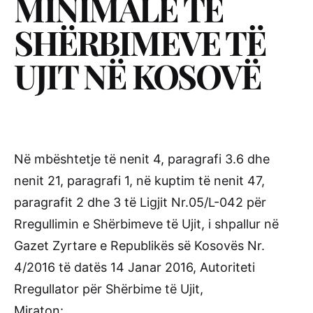
MINIMALE TË
SHËRBIMEVE TË
UJIT NË KOSOVË
Në mbështetje të nenit 4, paragrafi 3.6 dhe
nenit 21, paragrafi 1, në kuptim të nenit 47,
paragrafit 2 dhe 3 të Ligjit Nr.05/L-042 për
Rregullimin e Shërbimeve të Ujit, i shpallur në
Gazet Zyrtare e Republikës së Kosovës Nr.
4/2016 të datës 14 Janar 2016, Autoriteti
Rregullator për Shërbime të Ujit,
Miraton: