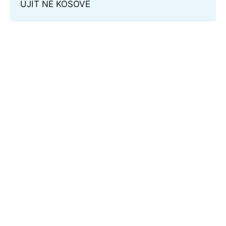
UJIT NË KOSOVË