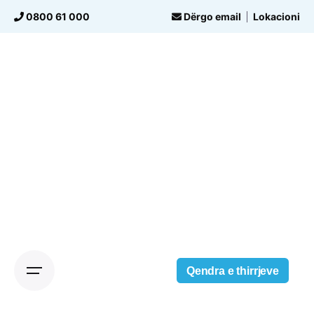
Skip
0800 61 000
Dërgo email
Lokacioni
to
content
Qendra e thirrjeve