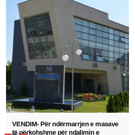
VENDIM- Për ndërmarrjen e masave
të përkohshme për ndalimin e