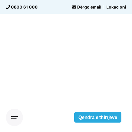
Skip
0800 61 000
Dërgo email
Lokacioni
to
content
Qendra e thirrjeve