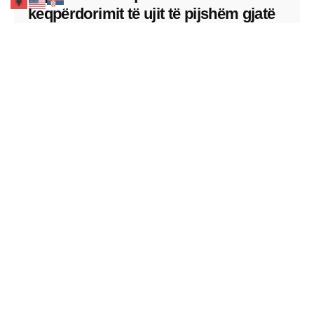
keqpërdorimit të ujit të pijshëm gjatë
sezonit veror