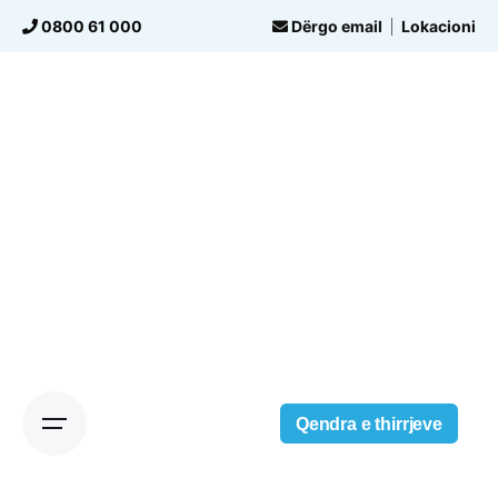
Skip
0800 61 000
Dërgo email
Lokacioni
to
content
Qendra e thirrjeve