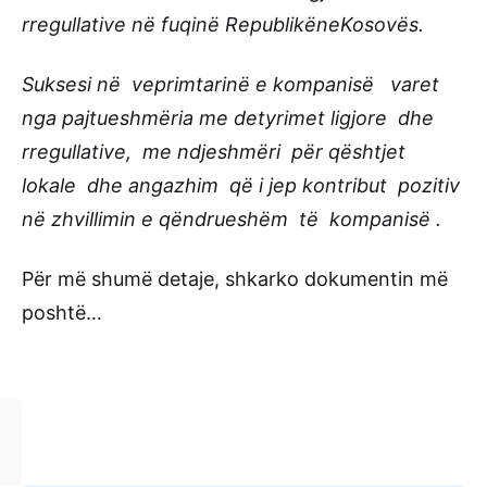
rregullative në fuqinë RepublikëneKosovës.
Suksesi në veprimtarinë e kompanisë varet
nga pajtueshmëria me detyrimet ligjore dhe
rregullative, me ndjeshmëri për qështjet
lokale dhe angazhim që i jep kontribut pozitiv
në zhvillimin e qëndrueshëm të kompanisë .
Për më shumë detaje, shkarko dokumentin më
poshtë…